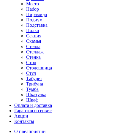
Место
Набор
Пирамида
Подиум
Подставка
Полка
Секция
Скамья
Стелла
Стеллаж
Стенка
Стол
Столешница
Стул
Табурет
Трибуна
Тумба
Шкатулка
Шкаф
Оплата и доставка
Гарантия и сервис
Акции
Контакты
О предприятии