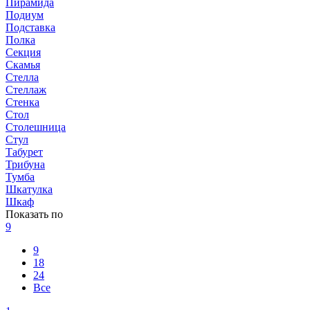
Пирамида
Подиум
Подставка
Полка
Секция
Скамья
Стелла
Стеллаж
Стенка
Стол
Столешница
Стул
Табурет
Трибуна
Тумба
Шкатулка
Шкаф
Показать по
9
9
18
24
Все