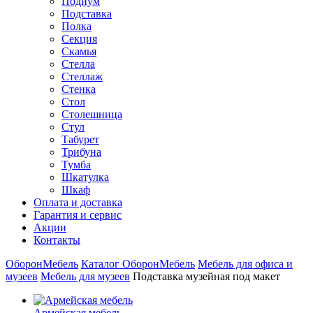
Подиум
Подставка
Полка
Секция
Скамья
Стелла
Стеллаж
Стенка
Стол
Столешница
Стул
Табурет
Трибуна
Тумба
Шкатулка
Шкаф
Оплата и доставка
Гарантия и сервис
Акции
Контакты
ОборонМебель
Каталог ОборонМебель
Мебель для офиса и
музеев
Мебель для музеев
Подставка музейная под макет
Армейская мебель