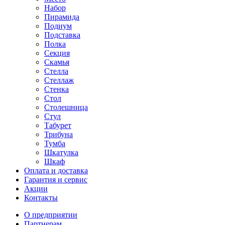
Набор
Пирамида
Подиум
Подставка
Полка
Секция
Скамья
Стелла
Стеллаж
Стенка
Стол
Столешница
Стул
Табурет
Трибуна
Тумба
Шкатулка
Шкаф
Оплата и доставка
Гарантия и сервис
Акции
Контакты
О предприятии
Партнерам