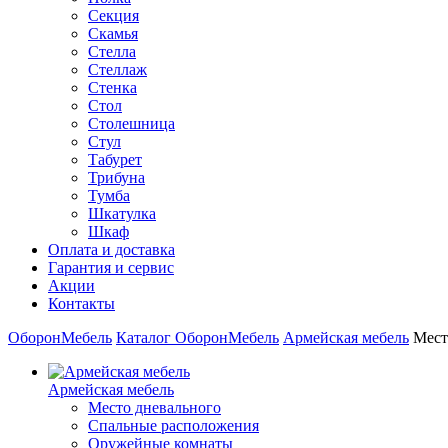
Секция
Скамья
Стелла
Стеллаж
Стенка
Стол
Столешница
Стул
Табурет
Трибуна
Тумба
Шкатулка
Шкаф
Оплата и доставка
Гарантия и сервис
Акции
Контакты
ОборонМебель
Каталог ОборонМебель
Армейская мебель
Мест
Армейская мебель
Место дневального
Спальные расположения
Оружейные комнаты