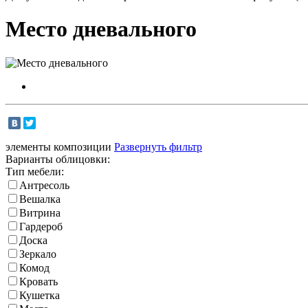
Место дневального
элементы композиции
Развернуть фильтр
Варианты облицовки:
Тип мебели:
Антресоль
Вешалка
Витрина
Гардероб
Доска
Зеркало
Комод
Кровать
Кушетка