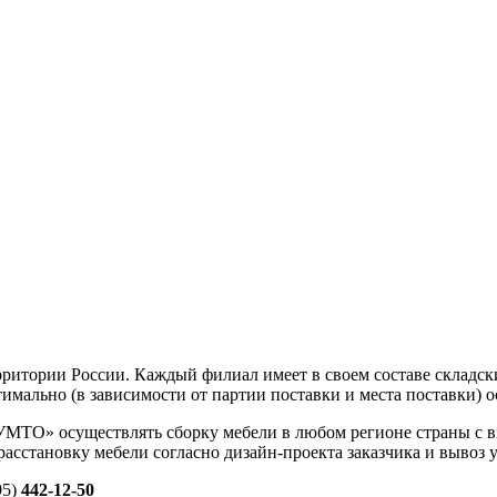
рритории России. Каждый филиал имеет в своем составе складс
тимально (в зависимости от партии поставки и места поставки) о
 УМТО»
осуществлять сборку мебели в любом регионе страны с в
, расстановку мебели согласно
дизайн-проекта
заказчика и вывоз 
95)
442-12-50