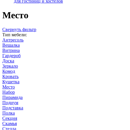
для гостиниц и хостелов
Место
Cвернуть фильтр
Тип мебели:
Антресоль
Вешалка
Витрина
Гардероб
Доска
Зеркало
Комод
Кровать
Кушетка
Место
Набор
Пирамида
Подиум
Подставка
Полка
Секция
Скамья
Стелла