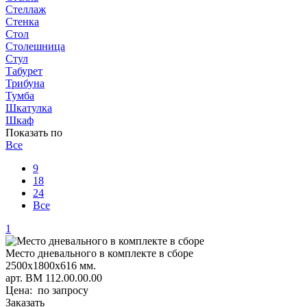
Стеллаж
Стенка
Стол
Столешница
Стул
Табурет
Трибуна
Тумба
Шкатулка
Шкаф
Показать по
Все
9
18
24
Все
1
Место дневального в комплекте в сборе
2500х1800х616 мм.
арт. BM 112.00.00.00
Цена: по запросу
Заказать