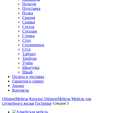
Подиум
Подставка
Полка
Секция
Скамья
Стелла
Стеллаж
Стенка
Стол
Столешница
Стул
Табурет
Трибуна
Тумба
Шкатулка
Шкаф
Оплата и доставка
Гарантия и сервис
Акции
Контакты
ОборонМебель
Каталог ОборонМебель
Мебель для
служебного жилья
Гостиные
Секция 3